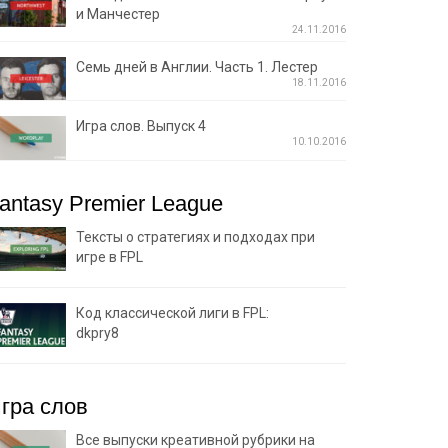
и Манчестер
24.11.2016
Семь дней в Англии. Часть 1. Лестер
18.11.2016
Игра слов. Выпуск 4
10.10.2016
antasy Premier League
Тексты о стратегиях и подходах при
игре в FPL
Код классической лиги в FPL:
dkpry8
гра слов
Все выпуски креативной рубрики на