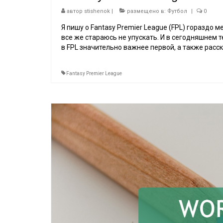
автор
stishenok
|
размещено в:
Футбол
|
0
Я пишу о Fantasy Premier League (FPL) гораздо 
все же стараюсь не упускать. И в сегодняшнем 
в FPL значительно важнее первой, а также расс
Fantasy Premier League