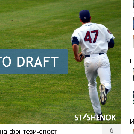
F
И
6
на фэнтези-спорт