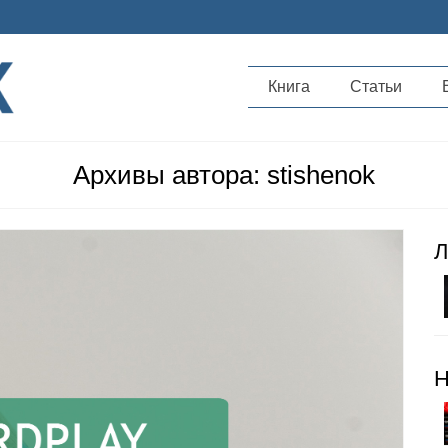
Книга
Статьи
Архивы автора: stishenok
Л
Н