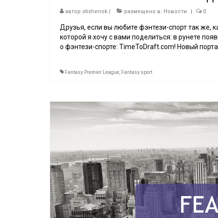
автор
stishenok
|
размещено в:
Новости
|
0
Друзья, если вы любите фэнтези-спорт так же, к
которой я хочу с вами поделиться: в рунете поя
о фэнтези-спорте: TimeToDraft.com! Новый пор
Fantasy Premier League
,
Fantasy sport