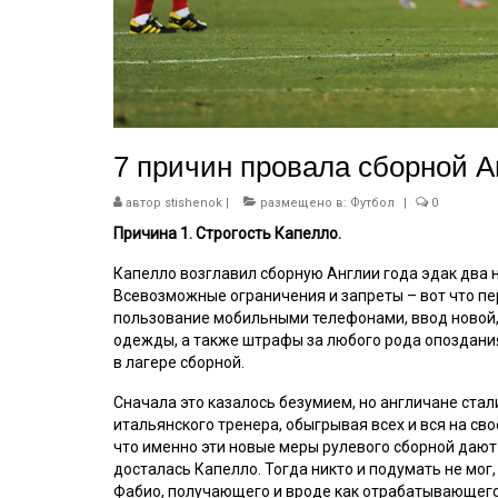
7 причин провала сборной А
автор
stishenok
|
размещено в:
Футбол
|
0
Причина 1. Строгость Капелло.
Капелло возглавил сборную Англии года эдак два на
Всевозможные ограничения и запреты – вот что пе
пользование мобильными телефонами, ввод новой, 
одежды, а также штрафы за любого рода опоздания
в лагере сборной.
Сначала это казалось безумием, но англичане ста
итальянского тренера, обыгрывая всех и вся на сво
что именно эти новые меры рулевого сборной дают т
досталась Капелло. Тогда никто и подумать не мог
Фабио, получающего и вроде как отрабатывающего