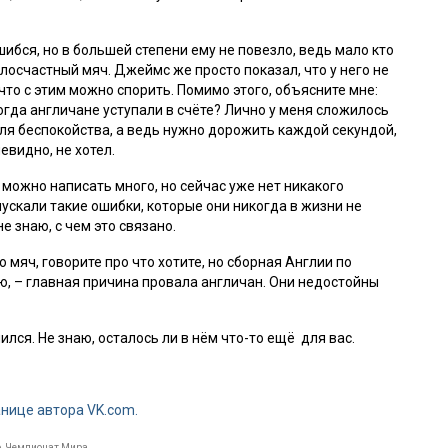
ибся, но в большей степени ему не повезло, ведь мало кто
злосчастный мяч. Джеймс же просто показал, что у него не
 что с этим можно спорить. Помимо этого, объясните мне:
когда англичане уступали в счёте? Лично у меня сложилось
 для беспокойства, а ведь нужно дорожить каждой секундой,
видно, не хотел.
ожно написать много, но сейчас уже нет никакого
ускали такие ошибки, которые они никогда в жизни не
не знаю, с чем это связано.
о мяч, говорите про что хотите, но сборная Англии по
ю, – главная причина провала англичан. Они недостойны
лся. Не знаю, осталось ли в нём что-то ещё для вас.
анице автора VK.com.
о
,
Чемпионат Мира