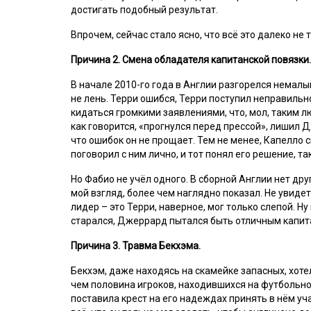
достигать подобный результат.
Впрочем, сейчас стало ясно, что всё это далеко не т
Причина 2. Смена обладателя капитанской повязки.
В начале 2010-го года в Англии разгорелся немалый
не лень. Терри ошибся, Терри поступил неправильн
кидаться громкими заявлениями, что, мол, таким л
как говорится, «прогнулся перед прессой», лишил 
что ошибок он не прощает. Тем не менее, Капелло ск
поговорил с ним лично, и тот понял его решение, т
Но Фабио не учёл одного. В сборной Англии нет др
мой взгляд, более чем наглядно показал. Не увидет
лидер – это Терри, наверное, мог только слепой. 
старался, Джеррард пытался быть отличным капитан
Причина 3. Травма Бекхэма.
Бекхэм, даже находясь на скамейке запасных, хот
чем половина игроков, находившихся на футбольн
поставила крест на его надеждах принять в нём уч