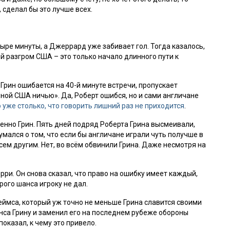
, сделал бы это лучше всех.
ыре минуты, а Джеррард уже забивает гол. Тогда казалось,
й разгром США – это только начало длинного пути к
рин ошибается на 40-й минуте встречи, пропускает
рной США ничью». Да, Роберт ошибся, но и сами англичане
 уже столько, что говорить лишний раз не приходится
.
менно Грин. Пять дней подряд Роберта Грина высмеивали,
умался о том, что если бы англичане играли чуть получше в
сем другим. Нет, во всём обвинили Грина. Даже несмотря на
ри. Он снова сказал, что право на ошибку имеет каждый,
рого шанса игроку не дал.
еймса, который уж точно не меньше Грина славится своими
са Грину и заменил его на последнем рубеже обороны
оказал, к чему это привело.