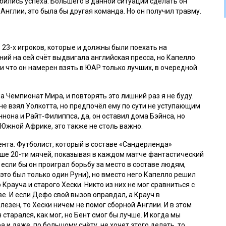
обились успеха. Большего в данной ситуации сделать он
й Англии, это была бы другая команда. Но он получил травму.
 23-х игроков, которые и должны были поехать на
й на сей счёт выдвигала английская пресса, но Капелло
а и что он намерен взять в ЮАР только лучших, в очередной
на Чемпионат Мира, и повторять это лишний раз я не буду.
 не взял Уолкотта, но предпочёл ему по сути не уступающим
ннона и Райт-Филиппса, да, он оставил дома Бэйнса, но
в Южной Африке, это также не столь важно.
ента. Футболист, который в составе «Сандерленда»
ьше 20-ти мячей, показывая в каждом матче фантастический
 если бы он проиграл борьбу за место в составе людям,
это был только один Руни), но вместо него Капелло решил
рауча и старого Хески. Никто из них не мог сравниться с
ве. И если Дефо свой вызов оправдал, а Крауч в
езен, то Хески ничем не помог сборной Англии. И в этом
 старался, как мог, но Бент смог бы лучше. И когда мы
а и даже, по большому счёту, не хочет этого делать, то