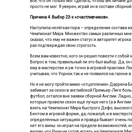
всё, что он только мог сделать, чтобы англичане д
просто не мог. Я уверен, играй он в составе сборно
Причина 4. Выбор 23-х «счастливчиков».
Наступила нелёгкая пора – определение состава из
Чемпионат Мира. Множество самых различных мнени
сказал, что ему не важен статус и авторитет игрок
раз подтверждая свою строгость.
Всем вам известно, кого он решил повезти с собой 
Вопрос в том, правильный ли это был выбор. Да, он
ему в мастерстве и уж точно в игровой практике Ле
учитывая, что Уорнок так и не появился на газоне 
Но я не могу пройти мимо «отцепления» Даррена Б
забивает за сезон в английской Премьер-Лиге бол
футбол, остался вне заявки сборной Англии. Ладно,
которые провели сезон ещё лучше него (а в Англии 
взять на Чемпионат Мира быстрого Дефо, высокого К
Бентом в игровой форме, да, пожалуй, и в мастерст
определённых ситуациях и правда бывает очень пол
нет его вины: он играл на пределе возможностей, он
видим, что Руни не готов играть на Чемпионате Мир