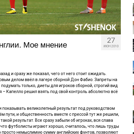
27
нглии. Мое мнение
ИЮН 2010
зад и сразу же показал, чего от него стоит ожидать.
рвым делом ввёл в лагере сборной Дон Фабио. Запреты на
подумать только, диеты для игроков сборной, строгий вид
 – Капелло решил взять под свой контроль абсолютно всё
ли показывать великолепный результат под руководством
ём пути, и общественность вместе с прессой тут же решили,
акой результат. Все сразу забыли об игроках, вся слава
, что футболисты играют хорошо, считалось, что лишь труды
 просто немыслимую сумму английских фунтов, позволяют