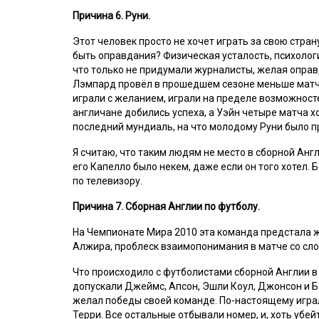
Причина 6. Руни.
Этот человек просто не хочет играть за свою страну
быть оправдания? Физическая усталость, психологи
что только не придумали журналисты, желая оправ
Лэмпард провёл в прошедшем сезоне меньше матче
играли с желанием, играли на пределе возможносте
англичане добились успеха, а Уэйн четыре матча хо
последний мундиаль, на что молодому Руни было п
Я считаю, что таким людям не место в сборной Англ
его Капелло было некем, даже если он того хотел. 
по телевизору.
Причина 7. Сборная Англии по футболу.
На Чемпионате Мира 2010 эта команда предстала 
Алжира, проблеск взаимопонимания в матче со сло
Что происходило с футболистами сборной Англии в 
допускали Джеймс, Апсон, Эшли Коул, Джонсон и Бар
желал победы своей команде. По-настоящему играл
Терри. Все остальные отбывали номер, и, хоть убейт