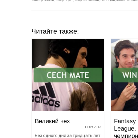
Читайте также:
алду и
Великий чех
Fantasy
»
11.09.2013
League.
07.07.2008
чемпио
Без одного дня за тридцать лет