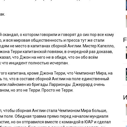
ак.
 скандал, о котором говорили и говорят до сих пор все кому
F
о, и вся мировая общественность и пресса тут же стали
юдям не место в капитанах сборной Англии. Мистер Капелло,
Джона Терри капитанской повязки, в очередной раз доказав,
азал, что Джон на него не в обиде, что он обо всём
ак что инцидент полностью исчерпан.
угого капитана, кроме Джона Терри, что Чемпионат Мира, на
ь то, что в составе сборной Англии на поле единственный
Ну или лайнсмен из бригады Ларрионды. Джеррард очень
ом, но это не Терри. Просто не Терри.
И
ел, чтобы сборная Англии стала Чемпионом Мира больше,
ом поле. Обидная травма прямо перед началом мундиаля
астие, но он отправился вместе с командой в ЮАР и сделал