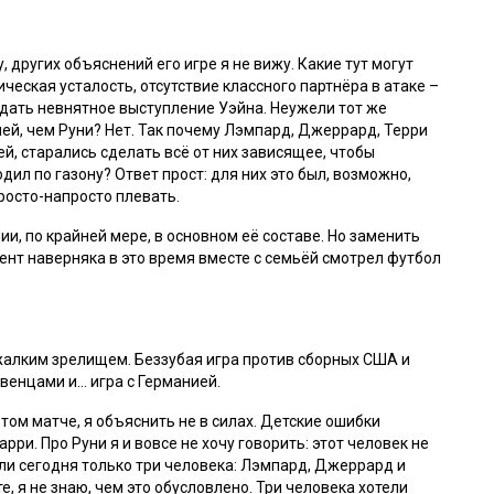
, других объяснений его игре я не вижу. Какие тут могут
ческая усталость, отсутствие классного партнёра в атаке –
дать невнятное выступление Уэйна. Неужели тот же
й, чем Руни? Нет. Так почему Лэмпард, Джеррард, Терри
й, старались сделать всё от них зависящее, чтобы
дил по газону? Ответ прост: для них это был, возможно,
росто-напросто плевать.
ии, по крайней мере, в основном её составе. Но заменить
Бент наверняка в это время вместе с семьёй смотрел футбол
жалким зрелищем. Беззубая игра против сборных США и
венцами и… игра с Германией.
том матче, я объяснить не в силах. Детские ошибки
ри. Про Руни я и вовсе не хочу говорить: этот человек не
и сегодня только три человека: Лэмпард, Джеррард и
е, я не знаю, чем это обусловлено. Три человека хотели