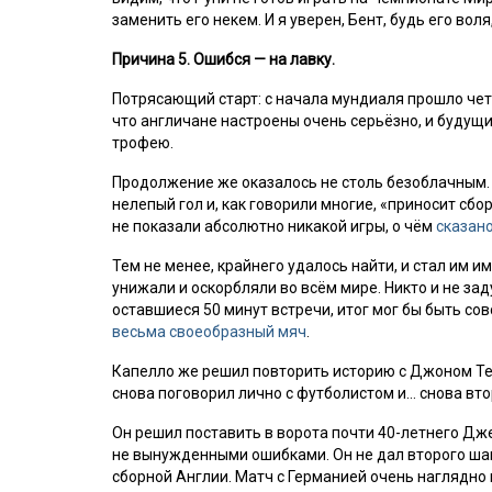
заменить его некем. И я уверен, Бент, будь его воля
Причина 5. Ошибся — на лавку.
Потрясающий старт: с начала мундиаля прошло чет
что англичане настроены очень серьёзно, и будущи
трофею.
Продолжение же оказалось не столь безоблачным. Г
нелепый гол и, как говорили многие, «приносит сбо
не показали абсолютно никакой игры, о чём
сказано
Тем не менее, крайнего удалось найти, и стал им и
унижали и оскорбляли во всём мире. Никто и не зад
оставшиеся 50 минут встречи, итог мог бы быть сов
весьма своеобразный мяч
.
Капелло же решил повторить историю с Джоном Тер
снова поговорил лично с футболистом и… снова вто
Он решил поставить в ворота почти 40-летнего Дж
не вынужденными ошибками. Он не дал второго шан
сборной Англии. Матч с Германией очень наглядно п