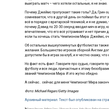
выиграть матч – чего хотели остальные, я не знаю.
Почему Джеймс пропускает такие голы? Да, Грин ош
сомневается, что в другой день он поймал бы этот 
всё в порядке с вратарской техникой, и я не думаю,
почему Дэвид по 20-30 секунд вводил мяч в игру, 
впечатление, что его всё устраивает и нет причин
если ты хочешь стать Чемпионом Мира. Джеймс, оче
Об остальных вышеупомянутых футболистах также м
желания. Большинство игроков сборной Англии доп
допустили бы в играх за клуб, и я честно скажу, что 
Но факт есть факт. Говорите про судью, говорите пр
футболу и все люди, причастные к этому безобрази
званий Чемпионов Мира. И это жутко обидно.
А сейчас… сейчас для меня Чемпионат Мира закончи
Фото: Michael Regan/Getty Images
Архивный материал. Текст был опубликован на стр
Дэвид Бекхэм
,
Роберт Грин
,
Сборная Англии
,
Уэйн Руни
,
Фабио Капелл