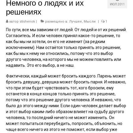
Немного о людях и их
ИЮЛ 2011
Работы
решениях
Дни рождения
автор
stishenok
|
размещено в:
Лучшее
,
Мысли
|
1
Графика
По сути, все мы зависим от людей. От людей и от их решений.
Согласитесь. И если человек принял какое-то решение, то
Музыка
как бы мы ни хотели, он его не изменит (за редким
исключением). Нам остаётся только принять это решение,
Тесты
как бы мы к нему ни относились, потому что это выбор
другого человека, на которого мы не можем повлиять или
надавить. Это его выбор, а не наш.
Фактически, каждый может бросить каждого. Парень может
бросить девушку, девушка может бросить парня. И неважно,
что при этом будет чувствовать тот, кого бросили, ему
останется в конце концов только принять это решение,
потому что это решение другого человека. И неважно, что
было до этого между ними. Если один человек делает выбор
и этот выбор каким-либо образом влияет на судьбу другого
человека, то последний ничего не может изменить. Он
может попытаться переубедить, попросить, объяснить, но
чаще всего ничего из этого не поможет, если выбор уже