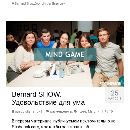
Bernard Show
,
Досуг
,
Игры
,
Интеллект
25
Bernard SHOW.
МАР 2015
Удовольствие для ума
автор
stishenok
|
размещено в:
Лучшее
,
Мысли
|
10
В первом материале, публикуемом исключительно на
Stishenok.com, я хотел бы рассказать об