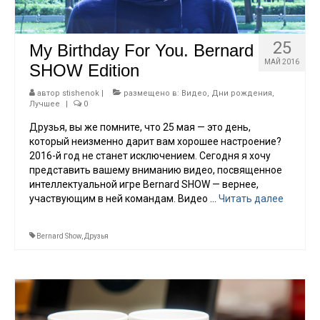
Работы
Дни рождения
25
My Birthday For You. Bernard
МАЙ 2016
SHOW Edition
Графика
Музыка
автор
stishenok
|
размещено в:
Видео
,
Дни рождения
,
Лучшее
|
0
Тесты
Друзья, вы же помните, что 25 мая — это день,
который неизменно дарит вам хорошее настроение?
2016-й год не станет исключением. Сегодня я хочу
представить вашему вниманию видео, посвященное
интеллектуальной игре Bernard SHOW — вернее,
участвующим в ней командам. Видео …
Читать далее
Bernard Show
,
Друзья