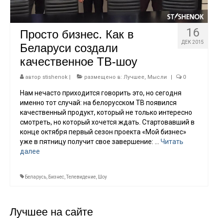
Работы
Дни рождения
16
Просто бизнес. Как в
ДЕК 2015
Беларуси создали
Графика
качественное ТВ-шоу
Музыка
автор
stishenok
|
размещено в:
Лучшее
,
Мысли
|
0
Тесты
Нам нечасто приходится говорить это, но сегодня
именно тот случай: на белорусском ТВ появился
качественный продукт, который не только интересно
смотреть, но который хочется ждать. Стартовавший в
конце октября первый сезон проекта «Мой бизнес»
уже в пятницу получит свое завершение: …
Читать
далее
Беларусь
,
Бизнес
,
Телевидение
,
Шоу
Лучшее на сайте