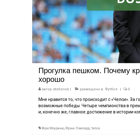
Прогулка пешком. Почему к
хорошо
автор
stishenok
|
размещено в:
Футбол
|
0
Мне нравится то, что происходит с «Челси». За
возможные победы. Четыре чемпионства в прем
и, конечно же, главное достижение в истории к
Жозе Моуриньо
,
Фрэнк Лэмпард
,
Челси