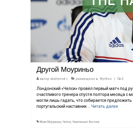
Другой Моуриньо
автор
stishenok
|
размещено в:
Футбол
|
0
Лондонский «Челси» провёл первый матч под рук
счастливого тренера спустя полтора месяца с 
могли лишь гадать, что собирается предложит
португальский наставник …
Читать далее
Жозе Моуриньо
,
Челси
,
Чемпионат Англии