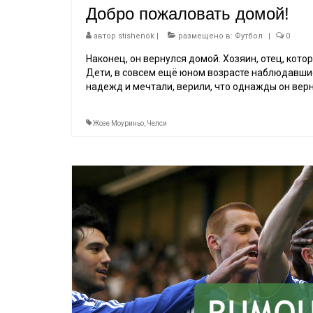
Добро пожаловать домой!
автор
stishenok
|
размещено в:
Футбол
|
0
Наконец, он вернулся домой. Хозяин, отец, котор
Дети, в совсем ещё юном возрасте наблюдавшие 
надежд и мечтали, верили, что однажды он верн
Жозе Моуриньо
,
Челси