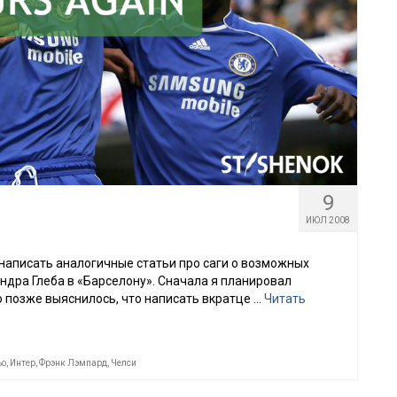
9
ИЮЛ 2008
написать аналогичные статьи про саги о возможных
ндра Глеба в «Барселону». Сначала я планировал
ко позже выяснилось, что написать вкратце …
Читать
ьо
,
Интер
,
Фрэнк Лэмпард
,
Челси