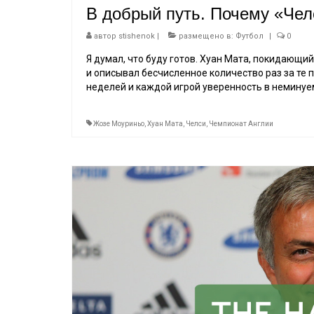
В добрый путь. Почему «Чел
автор
stishenok
|
размещено в:
Футбол
|
0
Я думал, что буду готов. Хуан Мата, покидающий
и описывал бесчисленное количество раз за те п
неделей и каждой игрой уверенность в немину
Жозе Моуриньо
,
Хуан Мата
,
Челси
,
Чемпионат Англии