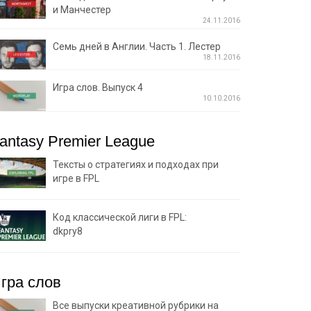
и Манчестер
24.11.2016
Семь дней в Англии. Часть 1. Лестер
18.11.2016
Игра слов. Выпуск 4
10.10.2016
antasy Premier League
Тексты о стратегиях и подходах при
игре в FPL
Код классической лиги в FPL:
dkpry8
гра слов
Все выпуски креативной рубрики на