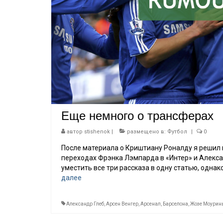
Еще немного о трансферах
автор
stishenok
|
размещено в:
Футбол
|
0
После материала о Криштиану Роналду я решил 
переходах Фрэнка Лэмпарда в «Интер» и Алекса
уместить все три рассказа в одну статью, одна
далее
Александр Глеб
,
Арсен Венгер
,
Арсенал
,
Барселона
,
Жозе Моурин