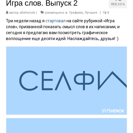
Игра слов. Выпуск 2
ФЕВ 2016
Работы
автор
stishenok
|
размещено в:
Графика
,
Лучшее
|
0
Дни рождения
Три недели назад я
стартовал
на сайте рубрикой «Игра
слов», призванной показать смысл слов в их написании, и
Графика
сегодня я предлагаю вам посмотреть графическое
воплощение еще десяти идей. Наслаждайтесь, друзья! :)
Музыка
Тесты